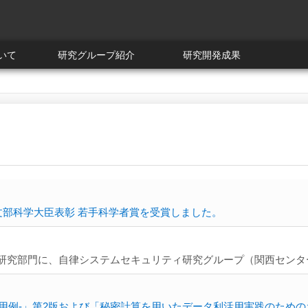
ついて
研究グループ紹介
研究開発成果
文部科学大臣表彰 若手科学者賞を受賞しました。
ティ研究部門に、自律システムセキュリティ研究グループ（関西セン
用例-」第2版および「秘密計算を用いたデータ利活用実践のため