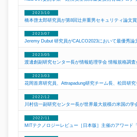
2023/10
橋本啓太郎研究員が第8回辻井重男セキュリティ論文賞
2023/07
Jeremy Dubut 研究員がCALCO2023において最
2023/05
渡邊創副研究センター長が情報処理学会 情報規格調査会
2023/03
花岡首席研究員、Attrapadung研究チーム長、松
2022/12
川村信一副研究センター長が世界最大規模の米国の学会IE
2022/11
MITテクノロジーレビュー［日本版］主催のアワード「Innov