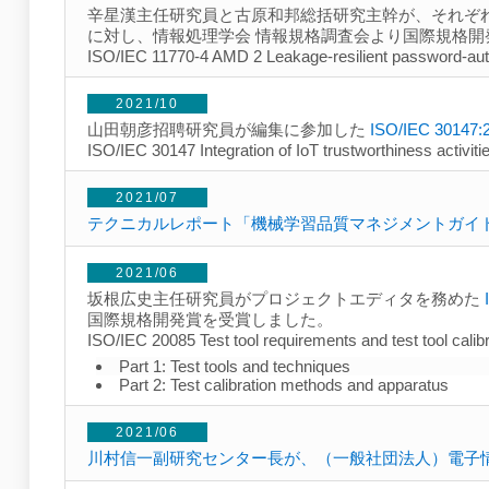
辛星漢主任研究員と古原和邦総括研究主幹が、それぞ
に対し、情報処理学会 情報規格調査会より国際規格開
ISO/IEC 11770-4 AMD 2 Leakage-resilient password-auth
2021/10
山田朝彦招聘研究員が編集に参加した
ISO/IEC 30147:
ISO/IEC 30147 Integration of IoT trustworthiness activ
2021/07
テクニカルレポート「機械学習品質マネジメントガイド
2021/06
坂根広史主任研究員がプロジェクトエディタを務めた
国際規格開発賞を受賞しました。
ISO/IEC 20085 Test tool requirements and test tool calib
Part 1: Test tools and techniques
Part 2: Test calibration methods and apparatus
2021/06
川村信一副研究センター長が、（一般社団法人）電子