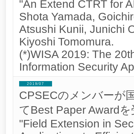
"An Extend CTRT for 
Shota Yamada, Goichir
Atsushi Kunii, Junichi 
Kiyoshi Tomomura.
(*)WISA 2019: The 20t
Information Security Ap
2019/07
CPSECのメンバーが国際
てBest Paper Awa
"Field Extension in Se