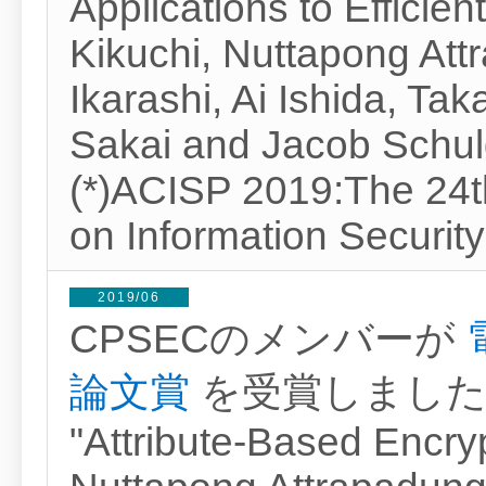
Applications to Effici
Kikuchi, Nuttapong At
Ikarashi, Ai Ishida, Ta
Sakai and Jacob Schul
(*)ACISP 2019:The 24t
on Information Securit
2019/06
CPSECのメンバーが
論文賞
を受賞しまし
"Attribute-Based Encryp