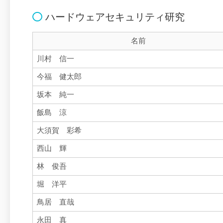
ハードウェアセキュリティ研究
名前
川村 信一
今福 健太郎
坂本 純一
飯島 涼
大須賀 彩希
西山 輝
林 俊吾
堀 洋平
鳥居 直哉
永田 真