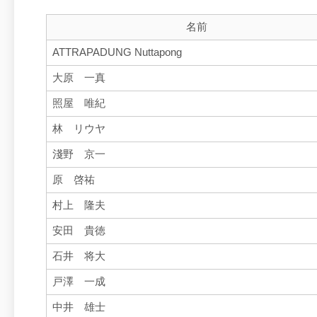
名前
ATTRAPADUNG Nuttapong
大原 一真
照屋 唯紀
林 リウヤ
淺野 京一
原 啓祐
村上 隆夫
安田 貴徳
石井 将大
戸澤 一成
中井 雄士