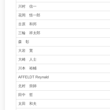
川村 信一
花岡 悟一郎
古原 和邦
三輪 祥太郎
森 彰
大岩 寛
大崎 人士
川本 裕輔
AFFELDT Reynald
北村 崇師
田中 哲
太田 和夫