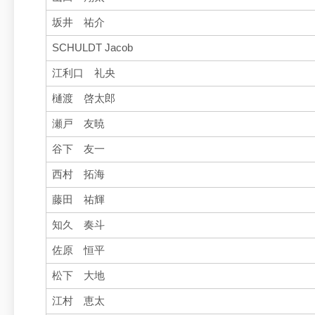
坂井 祐介
SCHULDT Jacob
江利口 礼央
樋渡 啓太郎
瀬戸 友暁
谷下 友一
西村 拓海
藤田 祐輝
知久 奏斗
佐原 恒平
松下 大地
江村 恵太