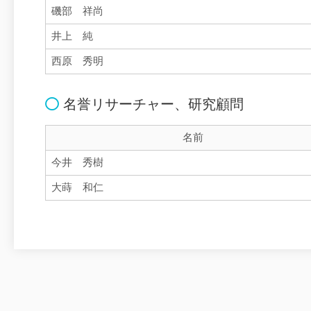
磯部 祥尚
井上 純
西原 秀明
名誉リサーチャー、研究顧問
名前
今井 秀樹
大蒔 和仁