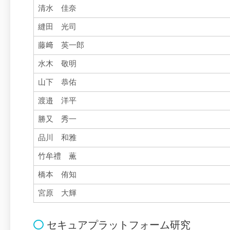
清水 佳奈
縫田 光司
藤﨑 英一郎
水木 敬明
山下 恭佑
渡邉 洋平
勝又 秀一
品川 和雅
竹牟禮 薫
橋本 侑知
宮原 大輝
セキュアプラットフォーム研究