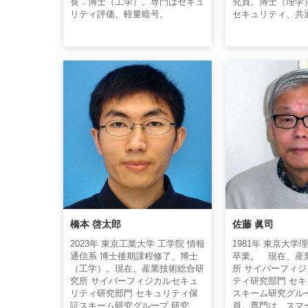
長．博士（工学）。専門はセキュ
究員。博士（理学）
リティ評価、軽量暗号。
セキュリティ、共
橋本 啓太郎
佐藤 眞司
2023年 東京工業大学 工学院 情報
1981年 東京大
通信系 博士後期課程修了、博士
卒業。 現在、産
（工学）。現在、産業技術総合研
所 サイバーフィ
究所 サイバーフィジカルセキュ
ティ研究部門 セ
リティ研究部門 セキュリティ保
スキーム研究グル
証スキーム研究グループ 研究
員。専門は、スマ