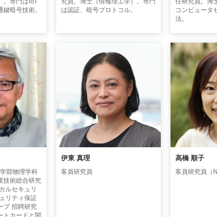
。専門はIoT
究員。博士（情報理工学）。専門
任研究員。博
通鍵暗号技術。
は認証、暗号プロトコル。
コンピュータ
法。
伊東 真理
高橋 順子
学理学部物理学科
客員研究員
客員研究員（N
業技術総合研究
ジカルセキュリ
キュリティ保証
ープ 招聘研究
ートカードと関