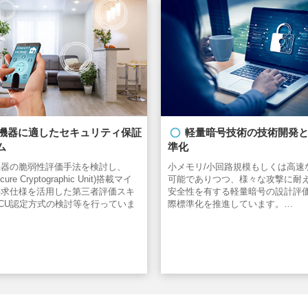
oT機器に適したセキュリティ保証
軽量暗号技術の技術開発
ム
準化
機器の脆弱性評価手法を検討し、
小メモリ/小回路規模もしくは高速
cure Cryptographic Unit)搭載マイ
可能でありつつ、様々な攻撃に耐
要求仕様を活用した第三者評価スキ
安全性を有する軽量暗号の設計評
CU認定方式の検討等を行っていま
際標準化を推進しています。…