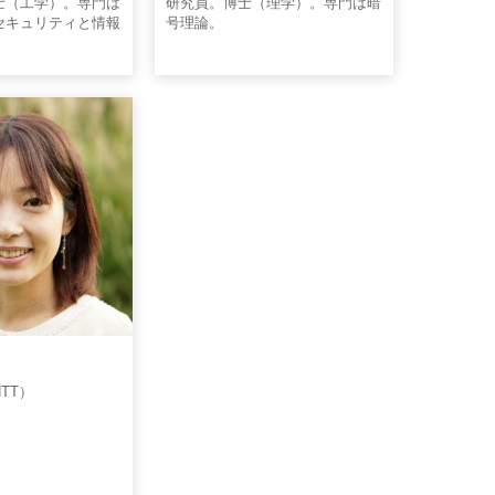
士（工学）。専門は
研究員。博士（理学）。専門は暗
セキュリティと情報
号理論。
TT）