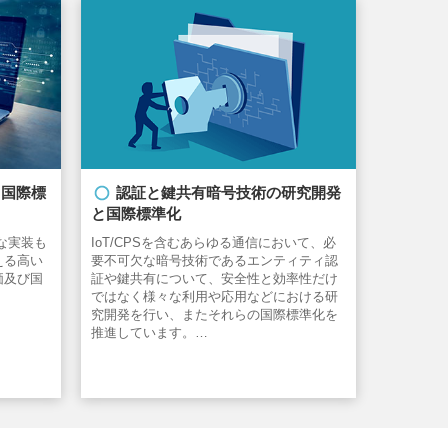
と国際標
認証と鍵共有暗号技術の研究開発
と国際標準化
な実装も
IoT/CPSを含むあらゆる通信において、必
える高い
要不可欠な暗号技術であるエンティティ認
価及び国
証や鍵共有について、安全性と効率性だけ
ではなく様々な利用や応用などにおける研
究開発を行い、またそれらの国際標準化を
推進しています。…