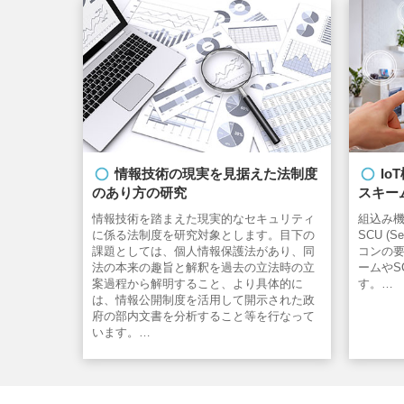
情報技術の現実を見据えた法制度
I
のあり方の研究
スキー
情報技術を踏まえた現実的なセキュリティ
組込み
に係る法制度を研究対象とします。目下の
SCU (Se
課題としては、個人情報保護法があり、同
コンの
法の本来の趣旨と解釈を過去の立法時の立
ームやS
案過程から解明すること、より具体的に
す。…
は、情報公開制度を活用して開示された政
府の部内文書を分析すること等を行なって
います。…