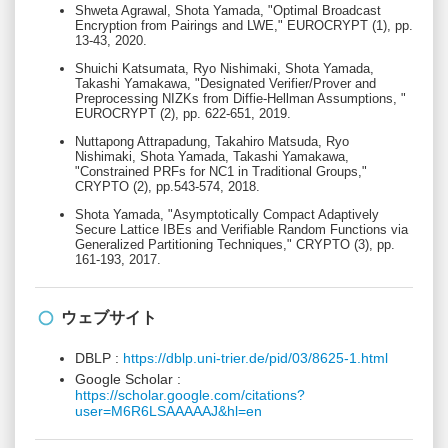
Shweta Agrawal, Shota Yamada, "Optimal Broadcast
Encryption from Pairings and LWE," EUROCRYPT (1), pp.
13-43, 2020.
Shuichi Katsumata, Ryo Nishimaki, Shota Yamada,
Takashi Yamakawa, "Designated Verifier/Prover and
Preprocessing NIZKs from Diffie-Hellman Assumptions, "
EUROCRYPT (2), pp. 622-651, 2019.
Nuttapong Attrapadung, Takahiro Matsuda, Ryo
Nishimaki, Shota Yamada, Takashi Yamakawa,
"Constrained PRFs for NC1 in Traditional Groups,"
CRYPTO (2), pp.543-574, 2018.
Shota Yamada, "Asymptotically Compact Adaptively
Secure Lattice IBEs and Verifiable Random Functions via
Generalized Partitioning Techniques," CRYPTO (3), pp.
161-193, 2017.
ウェブサイト
DBLP :
https://dblp.uni-trier.de/pid/03/8625-1.html
Google Scholar :
https://scholar.google.com/citations?
user=M6R6LSAAAAAJ&hl=en