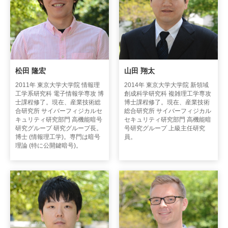
松田 隆宏
山田 翔太
2011年 東京大学大学院 情報理
2014年 東京大学大学院 新領域
工学系研究科 電子情報学専攻 博
創成科学研究科 複雑理工学専攻
士課程修了。現在、産業技術総
博士課程修了。現在、産業技術
合研究所 サイバーフィジカルセ
総合研究所 サイバーフィジカル
キュリティ研究部門 高機能暗号
セキュリティ研究部門 高機能暗
研究グループ 研究グループ長。
号研究グループ 上級主任研究
博士 (情報理工学)。専門は暗号
員。
理論 (特に公開鍵暗号)。