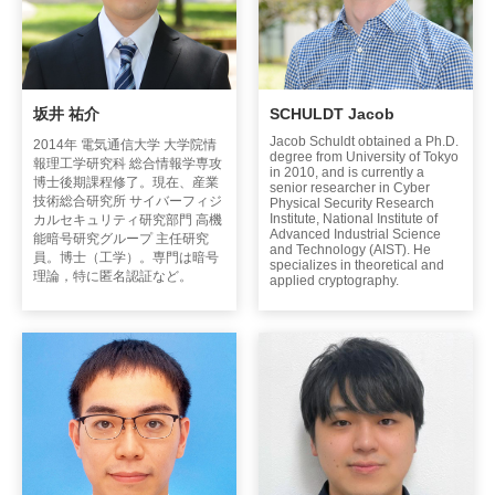
坂井 祐介
SCHULDT Jacob
Jacob Schuldt obtained a Ph.D.
2014年 電気通信大学 大学院情
degree from University of Tokyo
報理工学研究科 総合情報学専攻
in 2010, and is currently a
博士後期課程修了。現在、産業
senior researcher in Cyber
技術総合研究所 サイバーフィジ
Physical Security Research
Institute, National Institute of
カルセキュリティ研究部門 高機
Advanced Industrial Science
能暗号研究グループ 主任研究
and Technology (AIST). He
員。博士（工学）。専門は暗号
specializes in theoretical and
理論，特に匿名認証など。
applied cryptography.